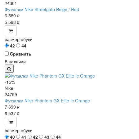
24301
Футзалки Nike Streetgato Beige / Red
6 580
руб.
5 593
руб.
размер обуви
42
44
Cравнить
В наличии
-15%
Nike
24799
Футзалки Nike Phantom GX Elite Ic Orange
7 690
руб.
6 537
руб.
размер обуви
40
41
42
43
44