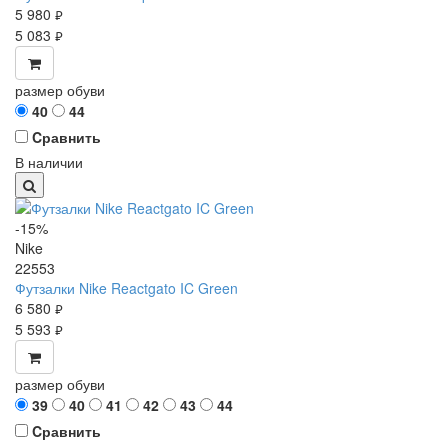
5 980
руб.
5 083
руб.
размер обуви
40
44
Cравнить
В наличии
-15%
Nike
22553
Футзалки Nike Reactgato IC Green
6 580
руб.
5 593
руб.
размер обуви
39
40
41
42
43
44
Cравнить