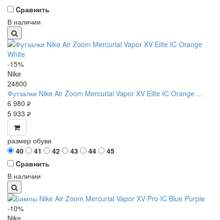
Cравнить
В наличии
-15%
Nike
24800
Футзалки Nike Air Zoom Mercurial Vapor XV Elite IC Orange ...
6 980
руб.
5 933
руб.
размер обуви
40
41
42
43
44
45
Cравнить
В наличии
-10%
Nike