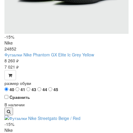
-15%
Nike
24852
Футзалки Nike Phantom GX Elite Ic Grey Yellow
8 260
руб.
7 021
руб.
размер обуви
40
41
43
44
45
Cравнить
В наличии
-15%
Nike