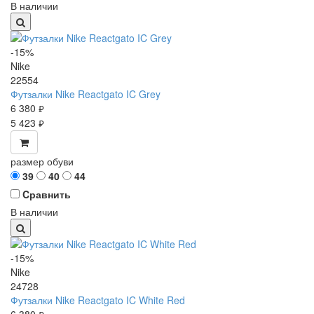
В наличии
-15%
Nike
22554
Футзалки Nike Reactgato IC Grey
6 380
руб.
5 423
руб.
размер обуви
39
40
44
Cравнить
В наличии
-15%
Nike
24728
Футзалки Nike Reactgato IC White Red