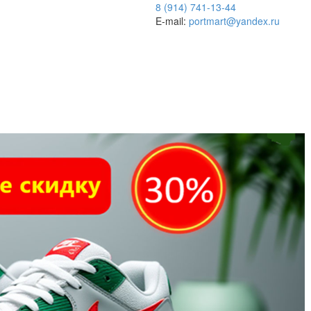
8 (914) 741-13-44
E-mail:
portmart@yandex.ru