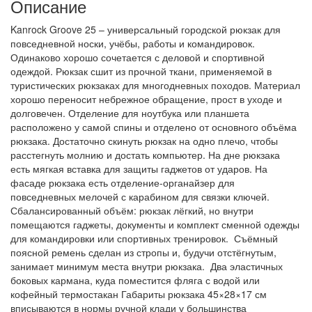
Описание
Kanrock Groove 25 – универсальный городской рюкзак для
повседневной носки, учёбы, работы и командировок.
Одинаково хорошо сочетается с деловой и спортивной
одеждой. Рюкзак сшит из прочной ткани, применяемой в
туристических рюкзаках для многодневных походов. Материал
хорошо переносит небрежное обращение, прост в уходе и
долговечен. Отделение для ноутбука или планшета
расположено у самой спины и отделено от основного объёма
рюкзака. Достаточно скинуть рюкзак на одно плечо, чтобы
расстегнуть молнию и достать компьютер. На дне рюкзака
есть мягкая вставка для защиты гаджетов от ударов. На
фасаде рюкзака есть отделение-органайзер для
повседневных мелочей с карабином для связки ключей.
Сбалансированный объём: рюкзак лёгкий, но внутри
помещаются гаджеты, документы и комплект сменной одежды
для командировки или спортивных тренировок. Съёмный
поясной ремень сделан из стропы и, будучи отстёгнутым,
занимает минимум места внутри рюкзака. Два эластичных
боковых кармана, куда поместится фляга с водой или
кофейный термостакан Габариты рюкзака 45×28×17 см
вписываются в нормы ручной клади у большинства