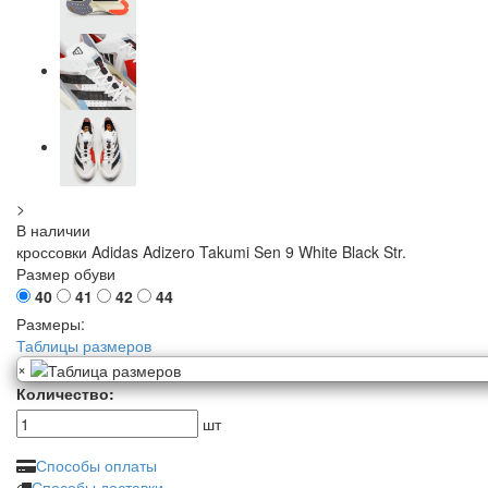
>
В наличии
кроссовки Adidas Adizero Takumi Sen 9 White Black Str.
Размер обуви
40
41
42
44
Размеры:
Таблицы размеров
×
Количество:
шт
Способы оплаты
Способы доставки