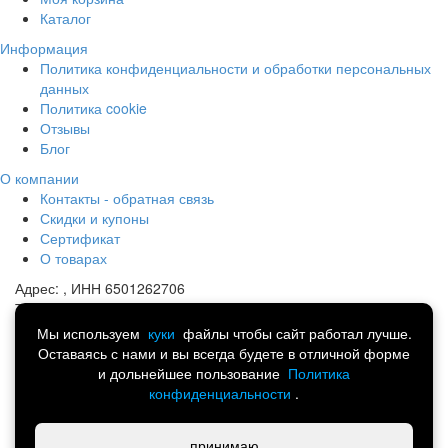
Каталог
Информация
Политика конфиденциальности и обработки персональных
данных
Политика cookie
Отзывы
Блог
О компании
Контакты - обратная связь
Скидки и купоны
Сертификат
О товарах
Адрес:
, ИНН 6501262706
Телефон:
8 (914) 741-13-44
Почта:
portmart@yandex.ru
Мы используем
куки
файлы чтобы сайт работал лучше.
Оставаясь с нами и вы всегда будете в отличной форме
©
Спортивная одежда, обувь и аксессуары.
и дольнейшее пользование
Политика
Интернет-магазин товаров для всей семьи 2014-2026
конфиденциальности
.
Написать в Telegram
принимаю