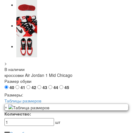
>
В наличии
кроссовки Air Jordan 1 Mid Chicago
Размер обуви
40
41
42
43
44
45
Размеры:
Таблицы размеров
×
Количество:
шт