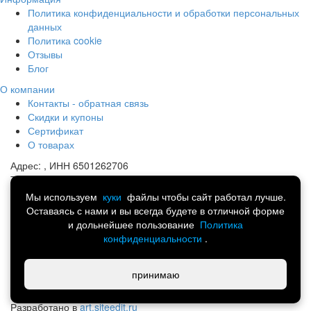
Политика конфиденциальности и обработки персональных
данных
Политика cookie
Отзывы
Блог
О компании
Контакты - обратная связь
Скидки и купоны
Сертификат
О товарах
Адрес:
, ИНН 6501262706
Телефон:
8 (914) 741-13-44
Почта:
portmart@yandex.ru
Мы используем
куки
файлы чтобы сайт работал лучше.
Оставаясь с нами и вы всегда будете в отличной форме
©
Спортивная одежда, обувь и аксессуары.
и дольнейшее пользование
Политика
Интернет-магазин товаров для всей семьи 2014-2026
конфиденциальности
.
Написать в Telegram
принимаю
Работает на технологии
SiteEdit
Разработано в
art.siteedit.ru