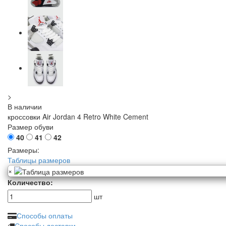
>
В наличии
кроссовки Air Jordan 4 Retro White Cement
Размер обуви
40
41
42
Размеры:
Таблицы размеров
×
Количество:
шт
Способы оплаты
Способы доставки