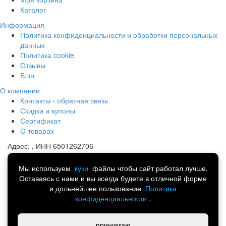
Каталог
Информация
Политика конфиденциальности и обработки персональных
данных
Политика cookie
Отзывы
Блог
О компании
Контакты - обратная связь
Скидки и купоны
Сертификат
О товарах
Адрес:
, ИНН 6501262706
Телефон:
8 (914) 741-13-44
Почта:
portmart@yandex.ru
Мы используем
куки
файлы чтобы сайт работал лучше.
Оставаясь с нами и вы всегда будете в отличной форме
©
Спортивная одежда, обувь и аксессуары.
и дольнейшее пользование
Политика
Интернет-магазин товаров для всей семьи 2014-2026
конфиденциальности
.
Написать в Telegram
принимаю