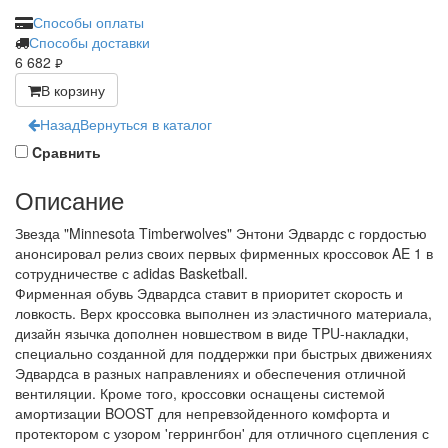
Способы оплаты
Способы доставки
6 682
руб.
В корзину
Назад
Вернуться в каталог
Cравнить
Описание
Звезда "Minnesota Timberwolves" Энтони Эдвардс с гордостью
анонсировал релиз своих первых фирменных кроссовок AE 1 в
сотрудничестве с adidas Basketball.
Фирменная обувь Эдвардса ставит в приоритет скорость и
ловкость. Верх кроссовка выполнен из эластичного материала,
дизайн язычка дополнен новшеством в виде TPU-накладки,
специально созданной для поддержки при быстрых движениях
Эдвардса в разных направлениях и обеспечения отличной
вентиляции. Кроме того, кроссовки оснащены системой
амортизации BOOST для непревзойденного комфорта и
протектором с узором 'геррингбон' для отличного сцепления с