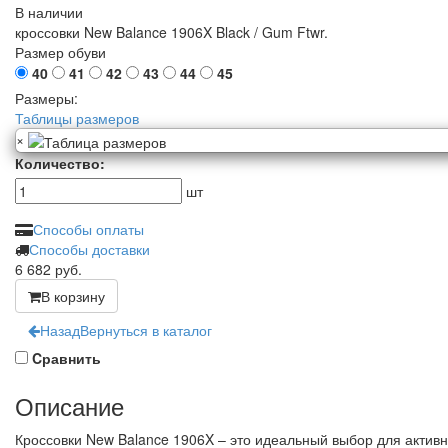
В наличии
кроссовки New Balance 1906X Black / Gum Ftwr.
Размер обуви
40
41
42
43
44
45
Размеры:
Таблицы размеров
×
Количество:
шт
Способы оплаты
Способы доставки
6 682
руб.
В корзину
Назад
Вернуться в каталог
Cравнить
Описание
Кроссовки New Balance 1906X – это идеальный выбор для активн