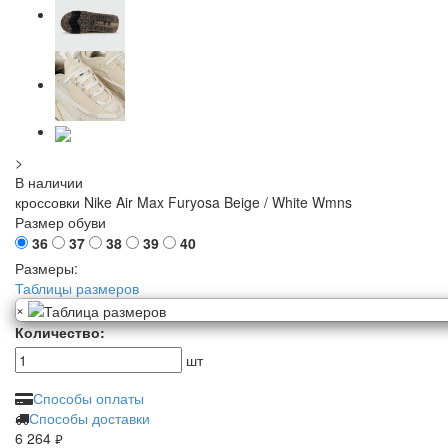
>
В наличии
кроссовки Nike Air Max Furyosa Beige / White Wmns
Размер обуви
36
37
38
39
40
Размеры:
Таблицы размеров
×
Количество:
шт
Способы оплаты
Способы доставки
6 264
руб.