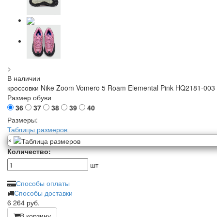
>
В наличии
кроссовки Nike Zoom Vomero 5 Roam Elemental Pink HQ2181-003
Размер обуви
36
37
38
39
40
Размеры:
Таблицы размеров
×
Количество:
шт
Способы оплаты
Способы доставки
6 264
руб.
В корзину