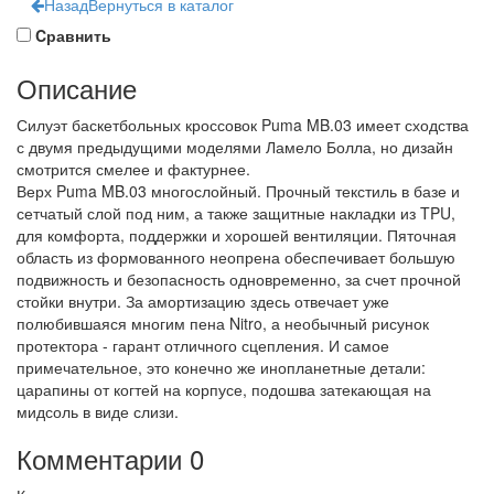
Назад
Вернуться в каталог
Cравнить
Описание
Силуэт баскетбольных кроссовок Puma MB.03 имеет сходства
с двумя предыдущими моделями Ламело Болла, но дизайн
смотрится смелее и фактурнее.
Верх Puma MB.03 многослойный. Прочный текстиль в базе и
сетчатый слой под ним, а также защитные накладки из TPU,
для комфорта, поддержки и хорошей вентиляции. Пяточная
область из формованного неопрена обеспечивает большую
подвижность и безопасность одновременно, за счет прочной
стойки внутри. За амортизацию здесь отвечает уже
полюбившаяся многим пена Nitro, а необычный рисунок
протектора - гарант отличного сцепления. И самое
примечательное, это конечно же инопланетные детали:
царапины от когтей на корпусе, подошва затекающая на
мидсоль в виде слизи.
Комментарии
0