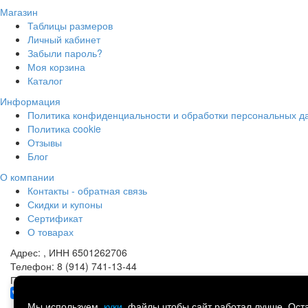
Магазин
Таблицы размеров
Личный кабинет
Забыли пароль?
Моя корзина
Каталог
Информация
Политика конфиденциальности и обработки персональных д
Политика cookie
Отзывы
Блог
О компании
Контакты - обратная связь
Скидки и купоны
Сертификат
О товарах
Адрес:
, ИНН 6501262706
Телефон:
8 (914) 741-13-44
Почта:
portmart@yandex.ru
Написать в Telegram
Мы используем
куки
файлы чтобы сайт работал лучше. Оста
©
Спорт