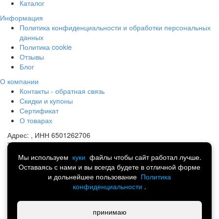
Каталог
Информация
Политика конфиденциальности и обработки персональных
данных
Политика cookie
Отзывы
Блог
О компании
Контакты - обратная связь
Скидки и купоны
Сертификат
О товарах
Адрес:
, ИНН 6501262706
Телефон:
8 (914) 741-13-44
Почта:
portmart@yandex.ru
Мы используем
куки
файлы чтобы сайт работал лучше.
Оставаясь с нами и вы всегда будете в отличной форме
©
Спортивная одежда, обувь и аксессуары.
и дольнейшее пользование
Политика
Интернет-магазин товаров для всей семьи 2014-2026
конфиденциальности
.
Написать в Telegram
принимаю
Работает на технологии